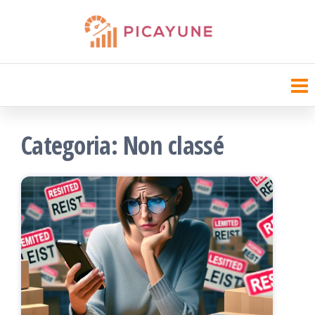
Saltar
para
Picayune Chamber
o
conteúdo
Categoria:
Non classé