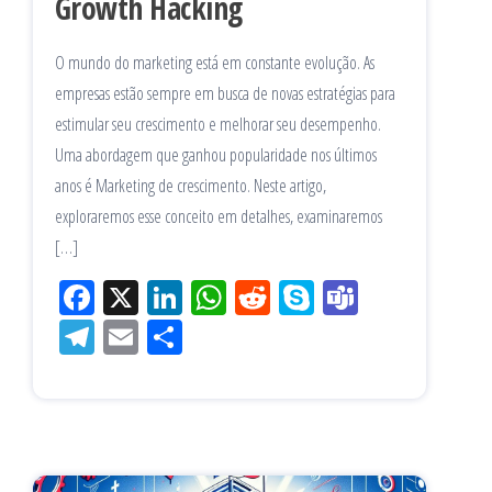
Growth Hacking
O mundo do marketing está em constante evolução. As
empresas estão sempre em busca de novas estratégias para
estimular seu crescimento e melhorar seu desempenho.
Uma abordagem que ganhou popularidade nos últimos
anos é Marketing de crescimento. Neste artigo,
exploraremos esse conceito em detalhes, examinaremos
[…]
Fac
X
Lin
W
Re
Sk
Te
eb
ke
ha
ddi
yp
am
Tel
Em
Sh
oo
dIn
tsA
t
e
s
eg
ail
ar
k
pp
ra
e
m