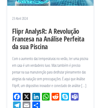
23 Abril 2024
Flipr AnalysR: A Revolução
Francesa na Análise Perfeita
da sua Piscina
Com o aumento das temperaturas no verão, ter uma piscina
em casa é um verdadeiro luxo. Mas também é preciso
pensar na sua manutenção para desfrutar plenamente das
alegrias da natação sem preocupações. É aqui que Análise
FliprR, um dispositivo inovador e conectado de análise […]
Fac
X
Lin
W
Re
Sk
Te
eb
ke
ha
ddi
yp
am
Tel
Em
Sh