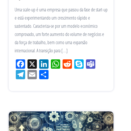
Uma scale-up é uma empresa que passou da fase de start-up
e está experimentando um crescimento rápido e
sustentado. Caracteriza-se por um modelo económico
comprovado, um forte aumento do volume de negócios e
da força de trabalho, bem como uma expansão
internacional. A transição para […]
Fac
X
Lin
W
Re
Sk
Te
eb
ke
ha
ddi
yp
am
Tel
Em
Sh
oo
dIn
tsA
t
e
s
eg
ail
ar
k
pp
ra
e
m