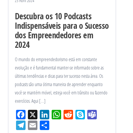
23 Abril 2024
Descubra os 10 Podcasts
Indispensáveis para o Sucesso
dos Empreendedores em
2024
O mundo do empreendedorismo está em constante
evolução e é fundamental manter-se informado sobre as
últimas tendências e dicas para ter sucesso nesta área. Os
podcasts são uma ótima maneira de aprender enquanto
você se mantém móvel, esteja você em trânsito ou fazendo
exercícios. Aqui […]
Fac
X
Lin
W
Re
Sk
Te
eb
ke
ha
ddi
yp
am
Tel
Em
Sh