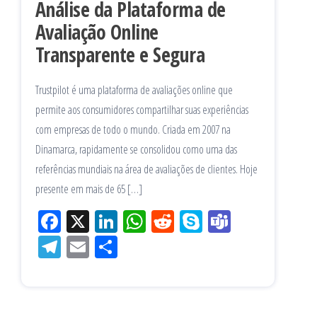
Análise da Plataforma de
Avaliação Online
Transparente e Segura
Trustpilot é uma plataforma de avaliações online que
permite aos consumidores compartilhar suas experiências
com empresas de todo o mundo. Criada em 2007 na
Dinamarca, rapidamente se consolidou como uma das
referências mundiais na área de avaliações de clientes. Hoje
presente em mais de 65 […]
Fac
X
Lin
W
Re
Sk
Te
eb
ke
ha
ddi
yp
am
Tel
Em
Sh
oo
dIn
tsA
t
e
s
eg
ail
ar
k
pp
ra
e
m