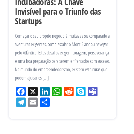
Incubadoras: A Chave
Invisível para o Triunfo das
Startups
Começar o seu próprio negócio é muitas vezes comparado a
aventuras exigentes, como escalar o Mont Blanc ou navegar
pelo Atlântico. Estes desafios exigem coragem, perseverança
e uma boa preparação para serem enfrentados com sucesso.
No mundo do empreendedorismo, existem estruturas que
podem ajudar os […]
Fac
X
Lin
W
Re
Sk
Te
eb
ke
ha
ddi
yp
am
Tel
Em
Sh
oo
dIn
tsA
t
e
s
eg
ail
ar
k
pp
ra
e
m