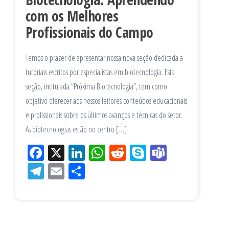
com os Melhores
Profissionais do Campo
Temos o prazer de apresentar nossa nova seção dedicada a
tutoriais escritos por especialistas em biotecnologia. Esta
seção, intitulada “Próxima Biotecnologia”, tem como
objetivo oferecer aos nossos leitores conteúdos educacionais
e profissionais sobre os últimos avanços e técnicas do setor.
As biotecnologias estão no centro […]
Fac
X
Lin
W
Re
Sk
Te
eb
ke
ha
ddi
yp
am
Tel
Em
Sh
oo
dIn
tsA
t
e
s
eg
ail
ar
k
pp
ra
e
m