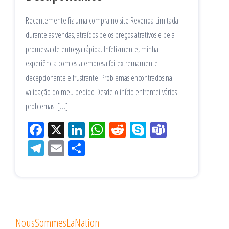
Recentemente fiz uma compra no site Revenda Limitada
durante as vendas, atraídos pelos preços atrativos e pela
promessa de entrega rápida. Infelizmente, minha
experiência com esta empresa foi extremamente
decepcionante e frustrante. Problemas encontrados na
validação do meu pedido Desde o início enfrentei vários
problemas. […]
Fac
X
Lin
W
Re
Sk
Te
eb
ke
ha
ddi
yp
am
Tel
Em
Sh
oo
dIn
tsA
t
e
s
eg
ail
ar
k
pp
ra
e
m
NousSommesLaNation