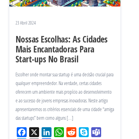
23 Abril 2024
Nossas Escolhas: As Cidades
Mais Encantadoras Para
Start-ups No Brasil
Escolher onde montar sua startup é uma decisão crucial para
qualquer empreendedor. Na verdade, certas cidades
oferecem um ambiente mais propício ao desenvolvimento
e ao sucesso de jovens empresas inovadoras. Neste artigo
apresentaremos os critérios essenciais de uma cidade “amiga
das startups” bem como alguns […]
Fac
X
Lin
W
Re
Sk
Te