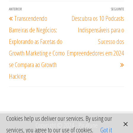
k
pp
m
e
Navegação
ANTERIOR
SEGUINTE
Artigo
Arti
Transcendendo
Descubra os 10 Podcasts
de
anterior
segu
artigos
Barreiras de Negócios:
Indispensáveis para o
Explorando as Facetas do
Sucesso dos
Growth Marketing e Como
Empreendedores em 2024
se Compara ao Growth
Hacking
Cookies help us deliver our services. By using our
Copyright © 2024 - PicaYune
services, you agree to our use of cookies.
Got it