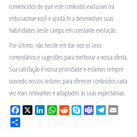
convencidos de que este conteúdo exclusivo irá
entusiasmar você e ajudá-lo a desenvolver suas
habilidades neste campo em constante evolução.
Por último, não hesite em dar-nos os seus
comentários e sugestões para melhorar a nossa oferta.
Sua satisfação é nossa prioridade e estamos sempre
ouvindo nossos leitores para oferecer conteúdos cada
vez mais relevantes e adaptados às suas expectativas.
Fac
X
Lin
W
Re
Sk
Te
Tel
Em
eb
ke
ha
ddi
yp
am
eg
ail
Sh
oo
dIn
tsA
t
e
s
ra
ar